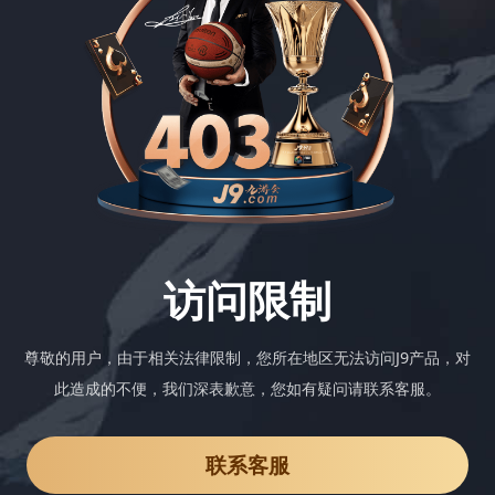
访问限制
尊敬的用户，由于相关法律限制，您所在地区无法访问J9产品，对
此造成的不便，我们深表歉意，您如有疑问请联系客服。
联系客服